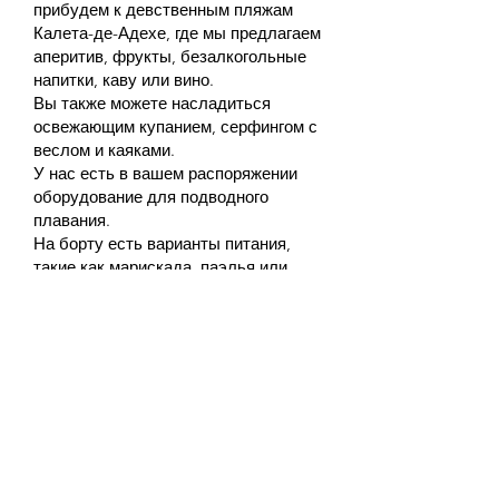
прибудем к девственным пляжам
Калета-де-Адехе, где мы предлагаем
аперитив, фрукты, безалкогольные
напитки, каву или вино.
Вы также можете насладиться
освежающим купанием, серфингом с
веслом и каяками.
У нас есть в вашем распоряжении
оборудование для подводного
плавания.
На борту есть варианты питания,
такие как марискада, паэлья или
выбор суши.
В этом варианте мы можем
добраться до Эль-Пуэртито, очень
красивой бухты, где вы можете
насладиться морскими видами
спорта, а если вам повезет, увидеть
морских черепах, а также плыть к
скалам Лос-Гигантес,
беспрецедентному зрелищу